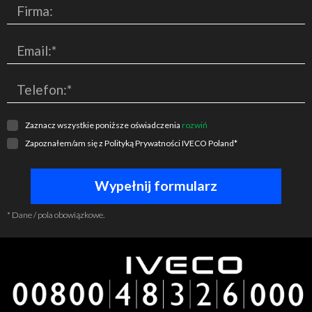
Firma:
Email:*
Telefon:*
Zaznacz wszystkie poniższe oświadczenia
rozwiń
Zapoznałem/am się z
Polityką Prywatności IVECO Poland
*
* Dane / pola obowiązkowe.